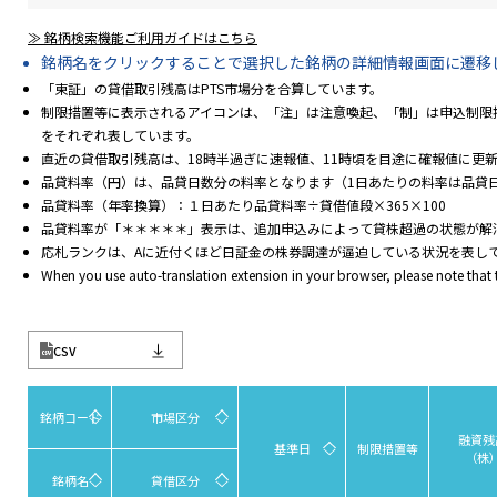
≫ 銘柄検索機能ご利用ガイドはこちら
銘柄名をクリックすることで選択した銘柄の詳細情報画面に遷移
「東証」の貸借取引残高はPTS市場分を合算しています。
制限措置等に表示されるアイコンは、「注」は注意喚起、「制」は申込制限措
をそれぞれ表しています。
直近の貸借取引残高は、18時半過ぎに速報値、11時頃を目途に確報値に更
品貸料率（円）は、品貸日数分の料率となります（1日あたりの料率は品貸
品貸料率（年率換算）：１日あたり品貸料率÷貸借値段×365×100
品貸料率が「＊＊＊＊＊」表示は、追加申込みによって貸株超過の状態が解
応札ランクは、Aに近付くほど日証金の株券調達が逼迫している状況を表し
When you use auto-translation extension in your browser, please note that
CSV
銘柄コード
市場区分
融資残
基準日
制限措置等
（株
銘柄名
貸借区分