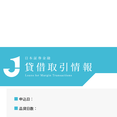
ホーム
貸借取引情報を探す
銘柄検索
お気に入りリスト
お気に入りリスト
Watchlist
申込日：
品貸日数：