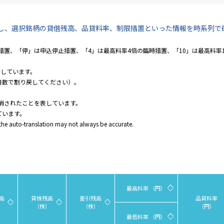
し、選択銘柄の貸借残高、品貸料率、制限措置といった情報を時系列で
置、「停」は申込停止措置、「4」は最高料率4倍の臨時措置、「10」は最高料率
新しています。
日数で割り戻してください）。
消されたことを表しています。
ています。
 the auto-translation may not always be accurate.
最高料率 （円）
高
貸株残高
差引残高
品貸料率
）
（株）
（株）
（円）
最低料率 （円）