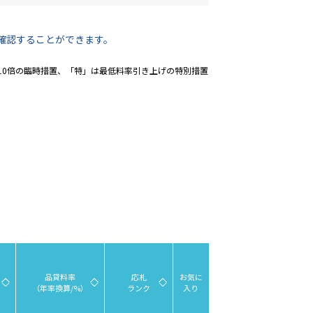
確認することができます。
10倍の臨時措置、「特」は最低料率引き上げの特別措置
品貸料率
応札
お気に
（年率換算/%）
ランク
入り