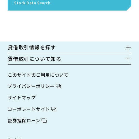
Stock Data Search
貸借取引情報を探す
貸借取引について知る
このサイトのご利用について
プライバシーポリシー
サイトマップ
コーポレートサイト
証券担保ローン