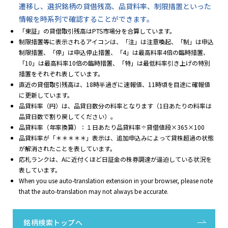
遷移し、選択銘柄の貸借残高、品貸料率、制限措置といった
情報を時系列で確認することができます。
「東証」の貸借取引残高はPTS市場分を合算しています。
制限措置等に表示されるアイコンは、「注」は注意喚起、「制」は申込
制限措置、「停」は申込停止措置、「4」は最高料率4倍の臨時措置、
「10」は最高料率10倍の臨時措置、「特」は最低料率引き上げの特別
措置をそれぞれ表しています。
直近の貸借取引残高は、18時半過ぎに速報値、11時頃を目途に確報値
に更新しています。
品貸料率（円）は、品貸日数分の料率となります（1日あたりの料率は
品貸日数で割り戻してください）。
品貸料率（年率換算）：１日あたり品貸料率÷貸借値段×365×100
品貸料率が「＊＊＊＊＊」表示は、追加申込みによって貸株超過の状態
が解消されたことを表しています。
応札ランクは、Aに近付くほど日証金の株券調達が逼迫している状況を
表しています。
When you use auto-translation extension in your browser, please note
that the auto-translation may not always be accurate.
銘柄検索トップへ