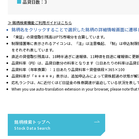
品貸日数：
3
≫ 銘柄検索機能ご利用ガイドはこちら
銘柄名をクリックすることで選択した銘柄の詳細情報画面に遷移
「東証」の貸借取引残高はPTS市場分を合算しています。
制限措置等に表示されるアイコンは、「注」は注意喚起、「制」は申込制限措
をそれぞれ表しています。
直近の貸借取引残高は、18時半過ぎに速報値、11時頃を目途に確報値に更
品貸料率（円）は、品貸日数分の料率となります（1日あたりの料率は品貸
品貸料率（年率換算）：１日あたり品貸料率÷貸借値段×365×100
品貸料率が「＊＊＊＊＊」表示は、追加申込みによって貸株超過の状態が解
応札ランクは、Aに近付くほど日証金の株券調達が逼迫している状況を表し
When you use auto-translation extension in your browser, please note that
銘柄検索トップへ
Stock Data Search