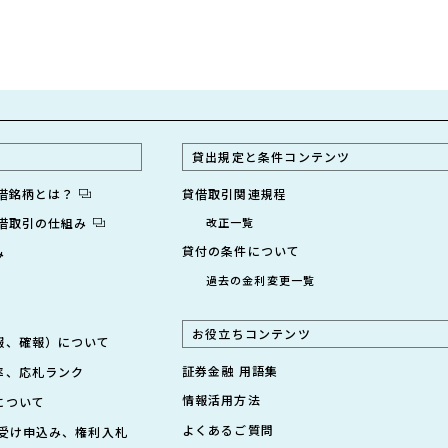
貸出規定と条件コンテンツ
貸借銘柄とは？
貸借取引関連規程
貸借取引の仕組み
改正一覧
貸付の条件について
み
過去の金利変更一覧
お役立ちコンテンツ
報、確報）について
証券金融 用語集
率、応札ランク
情報活用方法
について
よくあるご質問
引受け申込み、権利入札