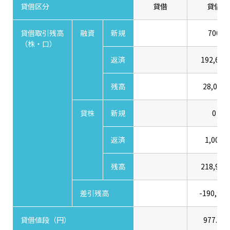
貸借区分
貸借
貸借
貸借取引残高
融資
新規
700
（株・口）
返済
192,600
残高
28,000
貸株
新規
0
返済
1,000
残高
218,900
差引残高
-190,900
貸借値段（円）
977.00