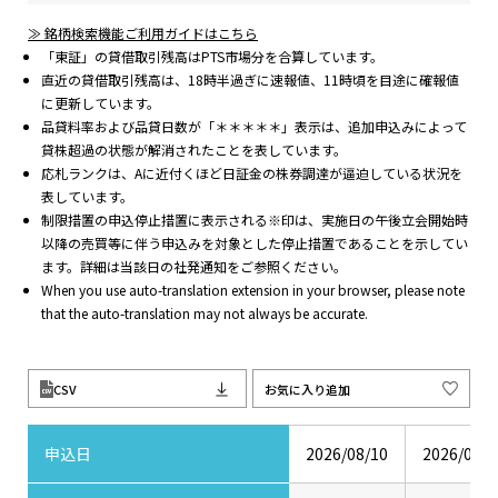
≫ 銘柄検索機能ご利用ガイドはこちら
「東証」の貸借取引残高はPTS市場分を合算しています。
直近の貸借取引残高は、18時半過ぎに速報値、11時頃を目途に確報値
に更新しています。
品貸料率および品貸日数が「＊＊＊＊＊」表示は、追加申込みによって
貸株超過の状態が解消されたことを表しています。
応札ランクは、Aに近付くほど日証金の株券調達が逼迫している状況を
表しています。
制限措置の申込停止措置に表示される※印は、実施日の午後立会開始時
以降の売買等に伴う申込みを対象とした停止措置であることを示してい
ます。詳細は当該日の社発通知をご参照ください。
When you use auto-translation extension in your browser, please note
that the auto-translation may not always be accurate.
CSV
お気に入り追加
申込日
2026/08/10
2026/08/0