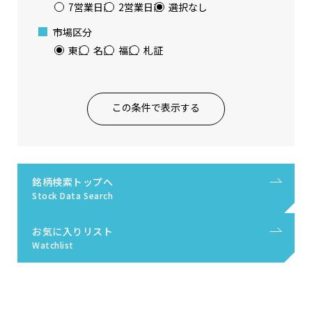
7営業日前
2営業日前
選択なし
市場区分
東証
名証
福証
札証
この条件で表示する
銘柄検索トップへ
Stock Data Search
お気に入りリスト
Watchlist