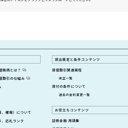
貸出規定と条件コンテンツ
貸借銘柄とは？
貸借取引関連規程
貸借取引の仕組み
改正一覧
貸付の条件について
み
過去の金利変更一覧
お役立ちコンテンツ
報、確報）について
証券金融 用語集
率、応札ランク