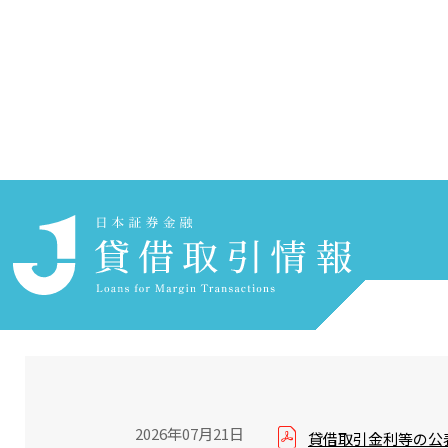
ホーム
貸借取引について知る
貸付の条件について
過去の金利変更一覧
過去の金利変更一覧
2026年07月21日
貸借取引金利等の公表