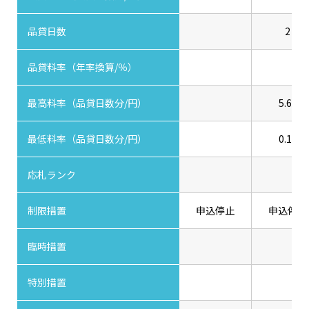
品貸日数
2
品貸料率（年率換算/％）
最高料率（品貸日数分/円）
5.60
最低料率（品貸日数分/円）
0.10
応札ランク
制限措置
申込停止
申込停止
臨時措置
特別措置