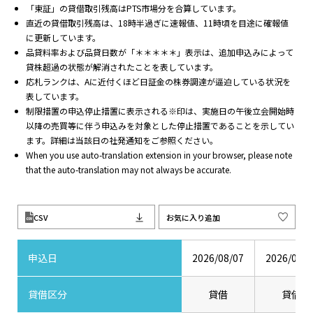
「東証」の貸借取引残高はPTS市場分を合算しています。
直近の貸借取引残高は、18時半過ぎに速報値、11時頃を目途に確報値
に更新しています。
品貸料率および品貸日数が「＊＊＊＊＊」表示は、追加申込みによって
貸株超過の状態が解消されたことを表しています。
応札ランクは、Aに近付くほど日証金の株券調達が逼迫している状況を
表しています。
制限措置の申込停止措置に表示される※印は、実施日の午後立会開始時
以降の売買等に伴う申込みを対象とした停止措置であることを示してい
ます。詳細は当該日の社発通知をご参照ください。
When you use auto-translation extension in your browser, please note
that the auto-translation may not always be accurate.
CSV
お気に入り追加
申込日
2026/08/07
2026/08/0
貸借区分
貸借
貸借