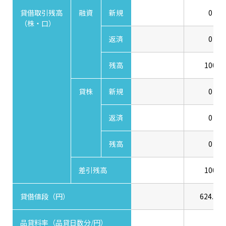
貸借取引残高
融資
新規
0
（株・口）
返済
0
残高
100
貸株
新規
0
返済
0
残高
0
差引残高
100
貸借値段（円）
624.00
品貸料率（品貸日数分/円）