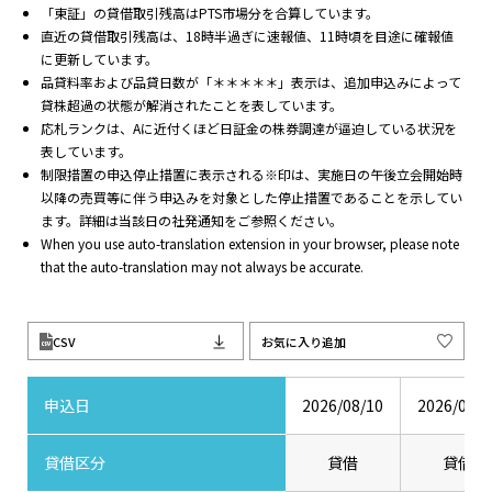
「東証」の貸借取引残高はPTS市場分を合算しています。
直近の貸借取引残高は、18時半過ぎに速報値、11時頃を目途に確報値
に更新しています。
品貸料率および品貸日数が「＊＊＊＊＊」表示は、追加申込みによって
貸株超過の状態が解消されたことを表しています。
応札ランクは、Aに近付くほど日証金の株券調達が逼迫している状況を
表しています。
制限措置の申込停止措置に表示される※印は、実施日の午後立会開始時
以降の売買等に伴う申込みを対象とした停止措置であることを示してい
ます。詳細は当該日の社発通知をご参照ください。
When you use auto-translation extension in your browser, please note
that the auto-translation may not always be accurate.
CSV
お気に入り追加
申込日
2026/08/10
2026/08/0
貸借区分
貸借
貸借