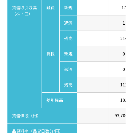
貸借取引残高
融資
新規
17
（株・口）
返済
1
残高
214
貸株
新規
0
返済
0
残高
111
差引残高
103
貸借値段（円）
93,700.0
品貸料率（品貸日数分/円）