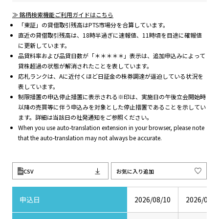
≫ 銘柄検索機能ご利用ガイドはこちら
「東証」の貸借取引残高はPTS市場分を合算しています。
直近の貸借取引残高は、18時半過ぎに速報値、11時頃を目途に確報値
に更新しています。
品貸料率および品貸日数が「＊＊＊＊＊」表示は、追加申込みによって
貸株超過の状態が解消されたことを表しています。
応札ランクは、Aに近付くほど日証金の株券調達が逼迫している状況を
表しています。
制限措置の申込停止措置に表示される※印は、実施日の午後立会開始時
以降の売買等に伴う申込みを対象とした停止措置であることを示してい
ます。詳細は当該日の社発通知をご参照ください。
When you use auto-translation extension in your browser, please note
that the auto-translation may not always be accurate.
CSV
お気に入り追加
申込日
2026/08/10
2026/08/0