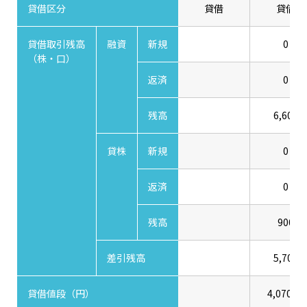
貸借区分
貸借
貸借
貸借取引残高
融資
新規
0
（株・口）
返済
0
残高
6,600
貸株
新規
0
返済
0
残高
900
差引残高
5,700
貸借値段（円）
4,070.00