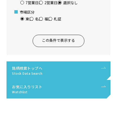
7営業日前
2営業日前
選択なし
市場区分
東証
名証
福証
札証
この条件で表示する
銘柄検索トップへ
Stock Data Search
お気に入りリスト
Watchlist