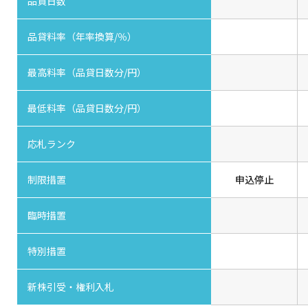
品貸日数
品貸料率（年率換算/％）
最高料率（品貸日数分/円）
最低料率（品貸日数分/円）
応札ランク
制限措置
申込停止
臨時措置
特別措置
新株引受・権利入札