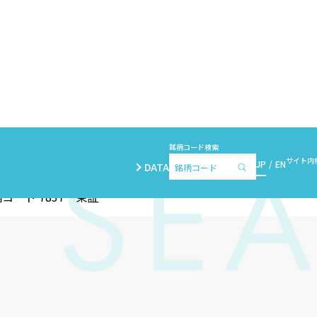
銘柄コード検索
サイト内
JP
EN
DATA
コード 7837 東証