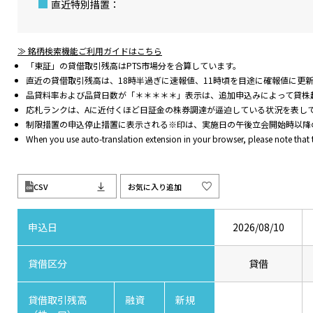
直近特別措置：
≫ 銘柄検索機能ご利用ガイドはこちら
「東証」の貸借取引残高はPTS市場分を合算しています。
直近の貸借取引残高は、18時半過ぎに速報値、11時頃を目途に確報値に更
品貸料率および品貸日数が「＊＊＊＊＊」表示は、追加申込みによって貸株
応札ランクは、Aに近付くほど日証金の株券調達が逼迫している状況を表し
制限措置の申込停止措置に表示される※印は、実施日の午後立会開始時以降
When you use auto-translation extension in your browser, please note that
CSV
お気に入り追加
申込日
2026/08/10
貸借区分
貸借
貸借取引残高
融資
新規