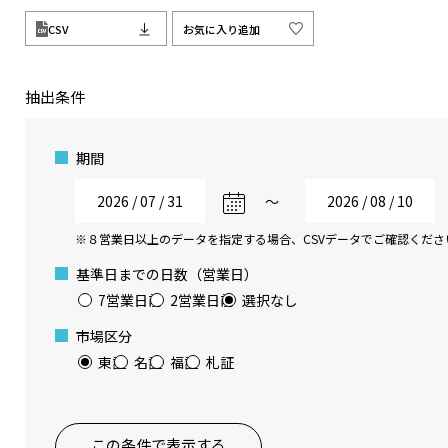
CSV
お気に入り追加
抽出条件
期間
〜
※８営業日以上のデータを指定する場合、CSVデータでご確認くださ
基準日までの日数（営業日）
7営業日前
2営業日前
選択なし
市場区分
東証
名証
福証
札証
この条件で表示する