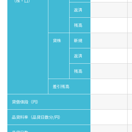
（株・口）
返済
残高
貸株
新規
返済
残高
差引残高
貸借値段（円）
品貸料率（品貸日数分/円）