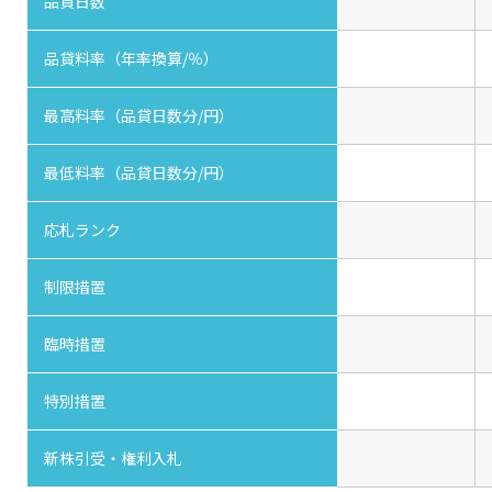
品貸日数
品貸料率（年率換算/％）
最高料率（品貸日数分/円）
最低料率（品貸日数分/円）
応札ランク
制限措置
臨時措置
特別措置
新株引受・権利入札