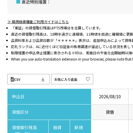
直近特別措置：
≫ 銘柄検索機能ご利用ガイドはこちら
「東証」の貸借取引残高はPTS市場分を合算しています。
直近の貸借取引残高は、18時半過ぎに速報値、11時頃を目途に確報値に更
品貸料率および品貸日数が「＊＊＊＊＊」表示は、追加申込みによって貸株
応札ランクは、Aに近付くほど日証金の株券調達が逼迫している状況を表し
制限措置の申込停止措置に表示される※印は、実施日の午後立会開始時以降
When you use auto-translation extension in your browser, please note that
CSV
お気に入り追加
申込日
2026/08/10
貸借区分
貸借
貸借取引残高
融資
新規