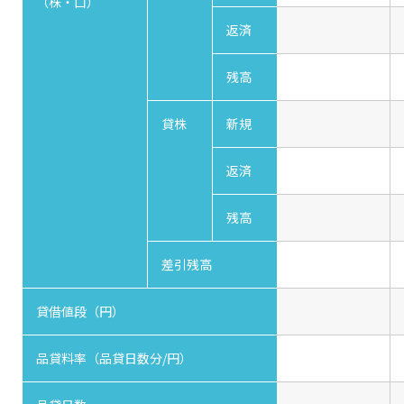
（株・口）
返済
残高
貸株
新規
返済
残高
差引残高
貸借値段（円）
品貸料率（品貸日数分/円）