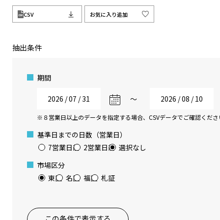
CSV
お気に入り追加
抽出条件
期間
〜
※８営業日以上のデータを指定する場合、CSVデータでご確認くださ
基準日までの日数（営業日）
7営業日前
2営業日前
選択なし
市場区分
東証
名証
福証
札証
この条件で表示する