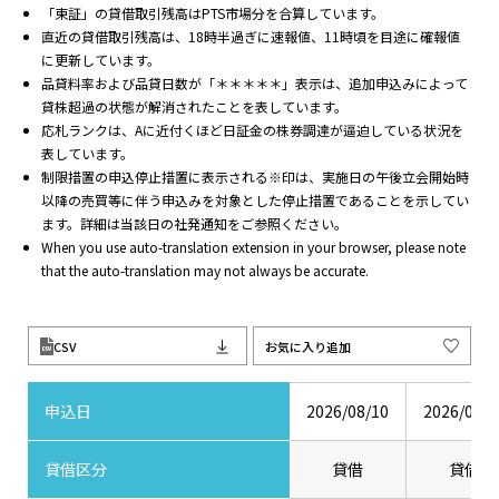
「東証」の貸借取引残高はPTS市場分を合算しています。
直近の貸借取引残高は、18時半過ぎに速報値、11時頃を目途に確報値
に更新しています。
品貸料率および品貸日数が「＊＊＊＊＊」表示は、追加申込みによって
貸株超過の状態が解消されたことを表しています。
応札ランクは、Aに近付くほど日証金の株券調達が逼迫している状況を
表しています。
制限措置の申込停止措置に表示される※印は、実施日の午後立会開始時
以降の売買等に伴う申込みを対象とした停止措置であることを示してい
ます。詳細は当該日の社発通知をご参照ください。
When you use auto-translation extension in your browser, please note
that the auto-translation may not always be accurate.
CSV
お気に入り追加
申込日
2026/08/10
2026/08/0
貸借区分
貸借
貸借