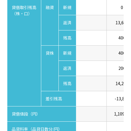
貸借取引残高
融資
新規
0
（株・口）
返済
13,600
残高
400
貸株
新規
400
返済
200
残高
14,200
差引残高
-13,800
貸借値段（円）
1,109.00
品貸料率（品貸日数分/円）