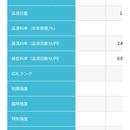
品貸日数
1
品貸料率（年率換算/％）
最高料率（品貸日数分/円）
2.40
最低料率（品貸日数分/円）
0.00
応札ランク
制限措置
臨時措置
特別措置