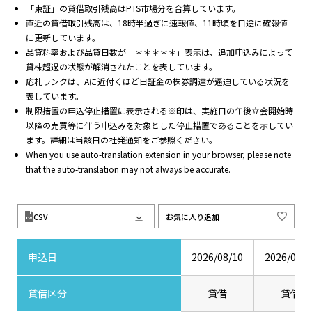
「東証」の貸借取引残高はPTS市場分を合算しています。
直近の貸借取引残高は、18時半過ぎに速報値、11時頃を目途に確報値
に更新しています。
品貸料率および品貸日数が「＊＊＊＊＊」表示は、追加申込みによって
貸株超過の状態が解消されたことを表しています。
応札ランクは、Aに近付くほど日証金の株券調達が逼迫している状況を
表しています。
制限措置の申込停止措置に表示される※印は、実施日の午後立会開始時
以降の売買等に伴う申込みを対象とした停止措置であることを示してい
ます。詳細は当該日の社発通知をご参照ください。
When you use auto-translation extension in your browser, please note
that the auto-translation may not always be accurate.
CSV
お気に入り追加
申込日
2026/08/10
2026/08/0
貸借区分
貸借
貸借