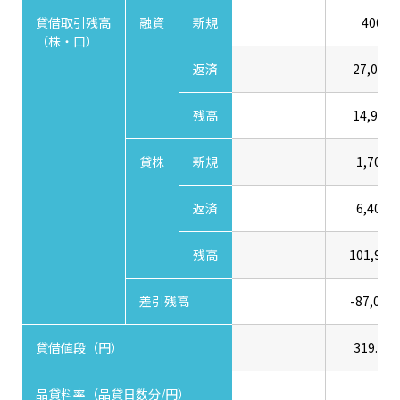
貸借取引残高
融資
新規
400
（株・口）
返済
27,000
残高
14,900
貸株
新規
1,700
返済
6,400
残高
101,900
差引残高
-87,000
貸借値段（円）
319.00
品貸料率（品貸日数分/円）