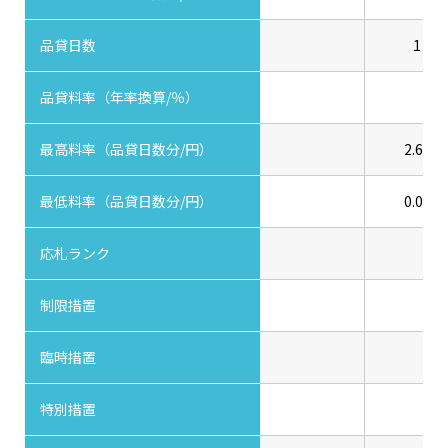
品貸日数
1
品貸料率（年率換算/％）
最高料率（品貸日数分/円）
2.60
最低料率（品貸日数分/円）
0.00
応札ランク
制限措置
臨時措置
特別措置