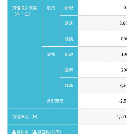
貸借取引残高
融資
新規
0
（株・口）
返済
2,600
残高
800
貸株
新規
100
返済
200
残高
3,300
差引残高
-2,500
貸借値段（円）
1,276.00
品貸料率（品貸日数分/円）