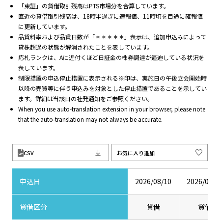
「東証」の貸借取引残高はPTS市場分を合算しています。
直近の貸借取引残高は、18時半過ぎに速報値、11時頃を目途に確報値
に更新しています。
品貸料率および品貸日数が「＊＊＊＊＊」表示は、追加申込みによって
貸株超過の状態が解消されたことを表しています。
応札ランクは、Aに近付くほど日証金の株券調達が逼迫している状況を
表しています。
制限措置の申込停止措置に表示される※印は、実施日の午後立会開始時
以降の売買等に伴う申込みを対象とした停止措置であることを示してい
ます。詳細は当該日の社発通知をご参照ください。
When you use auto-translation extension in your browser, please note
that the auto-translation may not always be accurate.
CSV
お気に入り追加
申込日
2026/08/10
2026/08/0
貸借区分
貸借
貸借