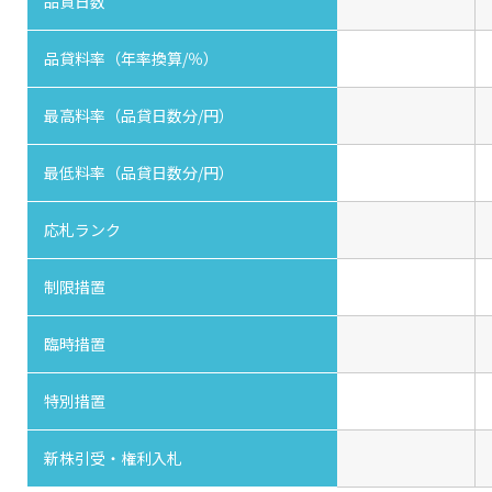
品貸日数
品貸料率（年率換算/％）
最高料率（品貸日数分/円）
最低料率（品貸日数分/円）
応札ランク
制限措置
臨時措置
特別措置
新株引受・権利入札