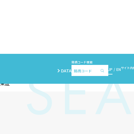
銘柄コード検索
サイト内
JP
EN
DATA
 東証