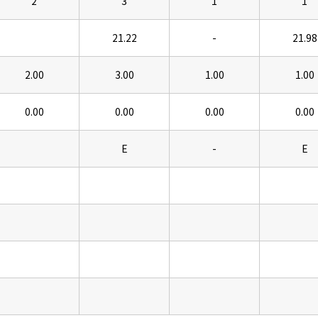
2
3
1
1
21.22
-
21.98
2.00
3.00
1.00
1.00
0.00
0.00
0.00
0.00
E
-
E