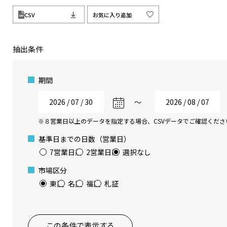
CSV
お気に入り追加
抽出条件
期間
〜
※８営業日以上のデータを指定する場合、CSVデータでご確認くださ
基準日までの日数（営業日）
7営業日前
2営業日前
選択なし
市場区分
東証
名証
福証
札証
この条件で表示する