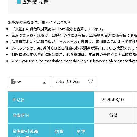
直近特別措置：
≫ 銘柄検索機能ご利用ガイドはこちら
「東証」の貸借取引残高はPTS市場分を合算しています。
直近の貸借取引残高は、18時半過ぎに速報値、11時頃を目途に確報値に更
品貸料率および品貸日数が「＊＊＊＊＊」表示は、追加申込みによって貸株
応札ランクは、Aに近付くほど日証金の株券調達が逼迫している状況を表し
制限措置の申込停止措置に表示される※印は、実施日の午後立会開始時以降
When you use auto-translation extension in your browser, please note that
CSV
お気に入り追加
申込日
2026/08/07
貸借区分
貸借
貸借取引残高
融資
新規