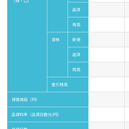
（株・口）
返済
残高
貸株
新規
返済
残高
差引残高
貸借値段（円）
品貸料率（品貸日数分/円）