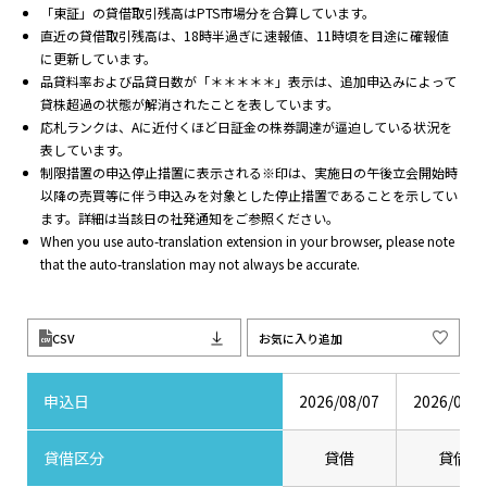
「東証」の貸借取引残高はPTS市場分を合算しています。
直近の貸借取引残高は、18時半過ぎに速報値、11時頃を目途に確報値
に更新しています。
品貸料率および品貸日数が「＊＊＊＊＊」表示は、追加申込みによって
貸株超過の状態が解消されたことを表しています。
応札ランクは、Aに近付くほど日証金の株券調達が逼迫している状況を
表しています。
制限措置の申込停止措置に表示される※印は、実施日の午後立会開始時
以降の売買等に伴う申込みを対象とした停止措置であることを示してい
ます。詳細は当該日の社発通知をご参照ください。
When you use auto-translation extension in your browser, please note
that the auto-translation may not always be accurate.
CSV
お気に入り追加
申込日
2026/08/07
2026/08/0
貸借区分
貸借
貸借