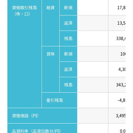
貸借取引残高
融資
新規
17,800
（株・口）
返済
13,500
残高
338,400
貸株
新規
100
返済
4,300
残高
343,200
差引残高
-4,800
貸借値段（円）
3,495.00
品貸料率（品貸日数分/円）
0.00