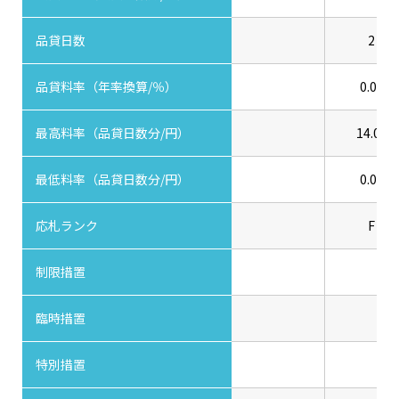
品貸日数
2
品貸料率（年率換算/％）
0.00
最高料率（品貸日数分/円）
14.00
最低料率（品貸日数分/円）
0.00
応札ランク
F
制限措置
臨時措置
特別措置