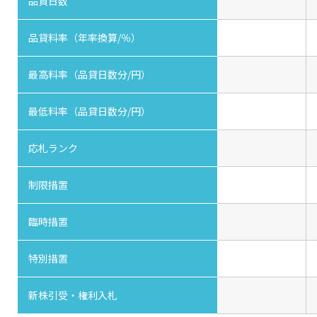
品貸日数
品貸料率（年率換算/％）
最高料率（品貸日数分/円）
最低料率（品貸日数分/円）
応札ランク
制限措置
臨時措置
特別措置
新株引受・権利入札