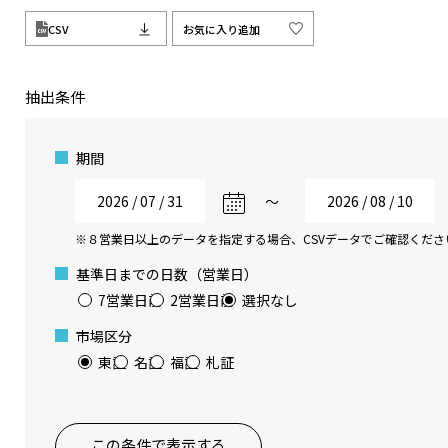
CSV
お気に入り追加
抽出条件
期間
〜
※８営業日以上のデータを指定する場合、CSVデータでご確認くださ
基準日までの日数（営業日）
7営業日前
2営業日前
選択なし
市場区分
東証
名証
福証
札証
この条件で表示する