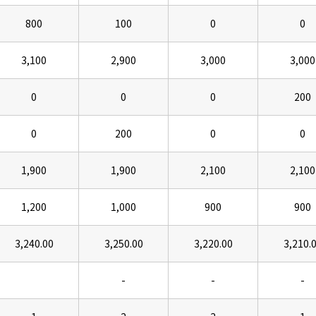
800
100
0
0
3,100
2,900
3,000
3,000
0
0
0
200
0
200
0
0
1,900
1,900
2,100
2,100
1,200
1,000
900
900
3,240.00
3,250.00
3,220.00
3,210.
-
-
-