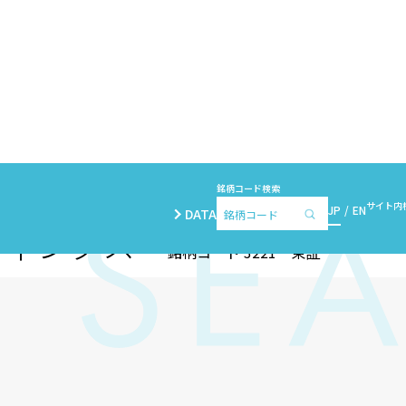
銘柄コード検索
サイト内
JP
EN
DATA
ディングス
銘柄コード 3221 東証