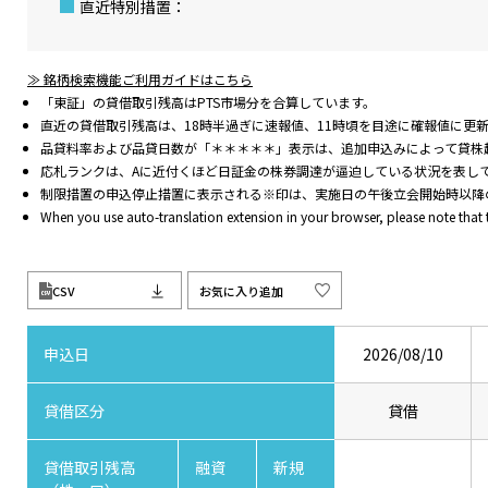
直近特別措置：
≫ 銘柄検索機能ご利用ガイドはこちら
「東証」の貸借取引残高はPTS市場分を合算しています。
直近の貸借取引残高は、18時半過ぎに速報値、11時頃を目途に確報値に更
品貸料率および品貸日数が「＊＊＊＊＊」表示は、追加申込みによって貸株
応札ランクは、Aに近付くほど日証金の株券調達が逼迫している状況を表し
制限措置の申込停止措置に表示される※印は、実施日の午後立会開始時以降
When you use auto-translation extension in your browser, please note that
CSV
お気に入り追加
申込日
2026/08/10
貸借区分
貸借
貸借取引残高
融資
新規