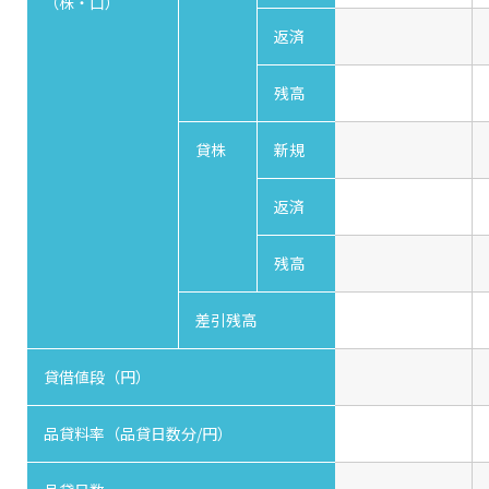
（株・口）
返済
残高
貸株
新規
返済
残高
差引残高
貸借値段（円）
品貸料率（品貸日数分/円）