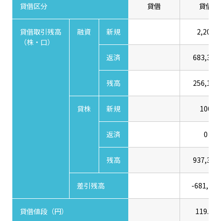
貸借区分
貸借
貸借
貸借取引残高
融資
新規
2,200
（株・口）
返済
683,300
残高
256,100
貸株
新規
100
返済
0
残高
937,300
差引残高
-681,200
貸借値段（円）
119.00