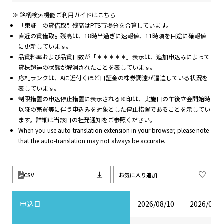
≫ 銘柄検索機能ご利用ガイドはこちら
「東証」の貸借取引残高はPTS市場分を合算しています。
直近の貸借取引残高は、18時半過ぎに速報値、11時頃を目途に確報値
に更新しています。
品貸料率および品貸日数が「＊＊＊＊＊」表示は、追加申込みによって
貸株超過の状態が解消されたことを表しています。
応札ランクは、Aに近付くほど日証金の株券調達が逼迫している状況を
表しています。
制限措置の申込停止措置に表示される※印は、実施日の午後立会開始時
以降の売買等に伴う申込みを対象とした停止措置であることを示してい
ます。詳細は当該日の社発通知をご参照ください。
When you use auto-translation extension in your browser, please note
that the auto-translation may not always be accurate.
CSV
お気に入り追加
申込日
2026/08/10
2026/08/0