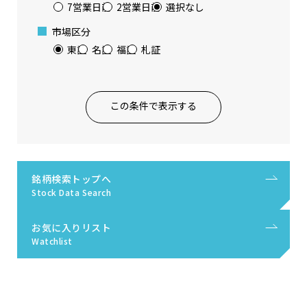
7営業日前
2営業日前
選択なし
市場区分
東証
名証
福証
札証
この条件で表示する
銘柄検索トップへ
Stock Data Search
お気に入りリスト
Watchlist