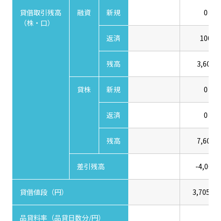
貸借取引残高
融資
新規
0
（株・口）
返済
100
残高
3,600
貸株
新規
0
返済
0
残高
7,600
差引残高
-4,000
貸借値段（円）
3,705.00
品貸料率（品貸日数分/円）