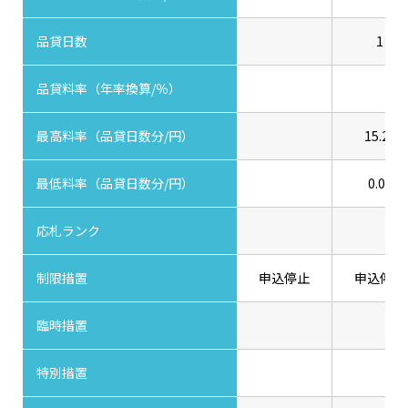
品貸日数
1
品貸料率（年率換算/％）
最高料率（品貸日数分/円）
15.20
最低料率（品貸日数分/円）
0.05
応札ランク
制限措置
申込停止
申込停止
臨時措置
特別措置