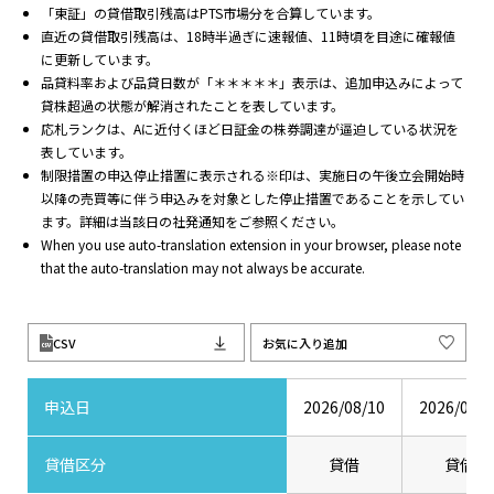
「東証」の貸借取引残高はPTS市場分を合算しています。
直近の貸借取引残高は、18時半過ぎに速報値、11時頃を目途に確報値
に更新しています。
品貸料率および品貸日数が「＊＊＊＊＊」表示は、追加申込みによって
貸株超過の状態が解消されたことを表しています。
応札ランクは、Aに近付くほど日証金の株券調達が逼迫している状況を
表しています。
制限措置の申込停止措置に表示される※印は、実施日の午後立会開始時
以降の売買等に伴う申込みを対象とした停止措置であることを示してい
ます。詳細は当該日の社発通知をご参照ください。
When you use auto-translation extension in your browser, please note
that the auto-translation may not always be accurate.
CSV
お気に入り追加
申込日
2026/08/10
2026/08/0
貸借区分
貸借
貸借